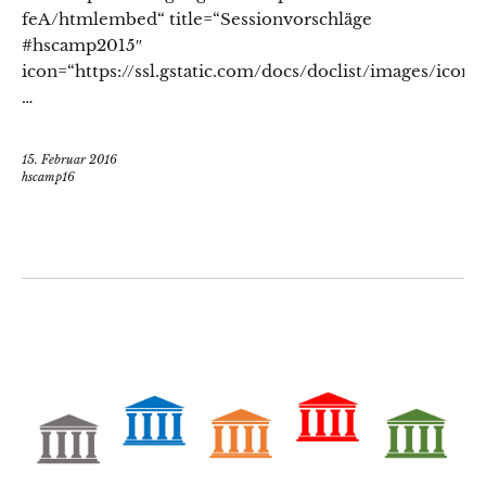
feA/htmlembed“ title=“Sessionvorschläge
#hscamp2015″
icon=“https://ssl.gstatic.com/docs/doclist/images/icon
…
15. Februar 2016
hscamp16