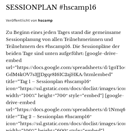
SESSIONPLAN #hscamp16
Veröffentlicht von
hscamp
Zu Beginn eines jeden Tages stand die gemeinsame
Sessionplanung von allen Teilnehmerinnen und
Teilnehmern des #hscamp16. Die Sessionpläne der
beiden Tage sind unten aufgeführt: [google-drive-
embed
url=“https://docs.google.com/spreadsheets/d/1goTIo4
GdM4kOV7s3JJDgqr8I6IC2ajHKA/htmlembed“
title=“Tag 1 – Sessionplan #hscamp16″
icon=“https://ssl.gstatic.com/docs/doclist/images/icon
width=“100%“ height=“700″ style=“embed“] [google-
drive-embed
url=“https://docs.google.com/spreadsheets/d/1
title=“Tag 2 – Sessionplan #hscamp16″
icon=“https://ssl.gstatic.com/docs/doclist/images/icon
width=“100%“ height=“600″ style=“embed“]