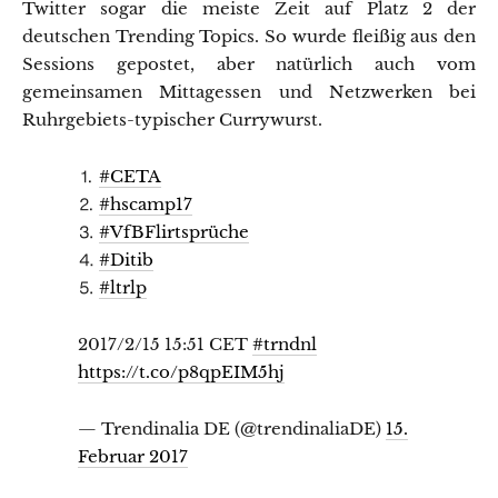
Twitter sogar die meiste Zeit auf Platz 2 der
deutschen Trending Topics. So wurde fleißig aus den
Sessions gepostet, aber natürlich auch vom
gemeinsamen Mittagessen und Netzwerken bei
Ruhrgebiets-typischer Currywurst.
⒈
#CETA
⒉
#hscamp17
⒊
#VfBFlirtsprüche
⒋
#Ditib
⒌
#ltrlp
2017/2/15 15:51 CET
#trndnl
https://t.co/p8qpEIM5hj
— Trendinalia DE (@trendinaliaDE)
15.
Februar 2017