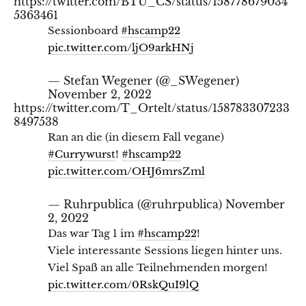
https://twitter.com/BTU_CS/status/158778679034
5363461
Sessionboard
#hscamp22
pic.twitter.com/ljO9arkHNj
— Stefan Wegener (@_SWegener)
November 2, 2022
https://twitter.com/T_Ortelt/status/158783307233
8497538
Ran an die (in diesem Fall vegane)
#Currywurst
!
#hscamp22
pic.twitter.com/OHJ6mrsZml
— Ruhrpublica (@ruhrpublica)
November
2, 2022
Das war Tag 1 im
#hscamp22
!
Viele interessante Sessions liegen hinter uns.
Viel Spaß an alle Teilnehmenden morgen!
pic.twitter.com/0RskQuI9lQ