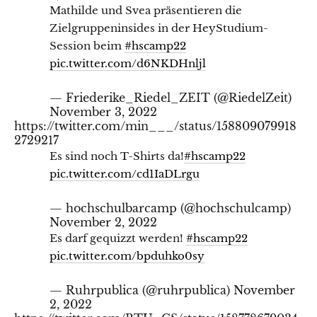
Mathilde und Svea präsentieren die
Zielgruppeninsides in der HeyStudium-
Session beim
#hscamp22
pic.twitter.com/d6NKDHnljl
— Friederike_Riedel_ZEIT (@RiedelZeit)
November 3, 2022
https://twitter.com/min___/status/158809079918
2729217
Es sind noch T-Shirts da!
#hscamp22
pic.twitter.com/cd1IaDLrgu
— hochschulbarcamp (@hochschulcamp)
November 2, 2022
Es darf gequizzt werden!
#hscamp22
pic.twitter.com/bpduhko0sy
— Ruhrpublica (@ruhrpublica)
November
2, 2022