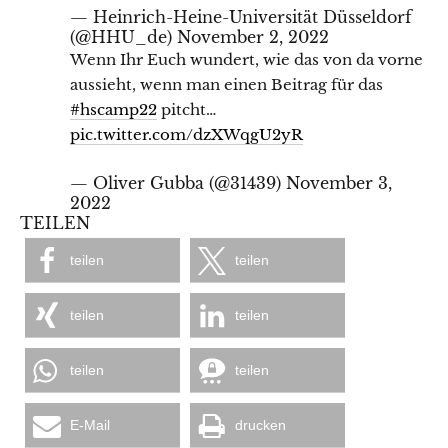
— Heinrich-Heine-Universität Düsseldorf
(@HHU_de)
November 2, 2022
Wenn Ihr Euch wundert, wie das von da vorne
aussieht, wenn man einen Beitrag für das
#hscamp22
pitcht…
pic.twitter.com/dzXWqgU2yR
— Oliver Gubba (@31439)
November 3,
2022
TEILEN
teilen
teilen
teilen
teilen
teilen
teilen
E-Mail
drucken